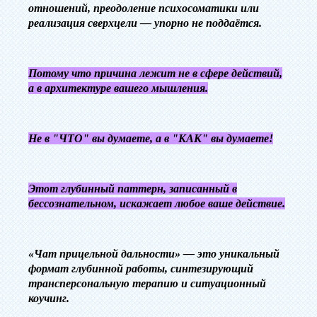
отношений, преодоление психосоматики или
реализация сверхцели — упорно не поддаётся.
Потому что причина лежит не в сфере действий,
а в архитектуре вашего мышления.
Не в "ЧТО" вы думаете, а в "КАК" вы думаете!
Этот глубинный паттерн, записанный в
бессознательном, искажает любое ваше действие.
‎«Чат прицельной дальности» — это уникальный
формат глубинной работы, синтезирующий
трансперсональную терапию и ситуационный
коучинг.