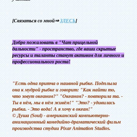
[Связаться со мной⇒
ЗДЕСЬ
]
Добро пожаловать в
"Чат прицельной
дальности" - пространство, где ваши скрытые
ресурсы и таланты станут активом для личного и
профессионального роста!
"Есть одна притча о наивной рыбке. Подплыла
она к мудрой рыбке и говорит: "Как найти то,
что зовут океаном?" "Океаном? - повторила та. -
Ты в нём, мы в нём живём!" "Это? - удивилась
рыбка. - Это вода! А я хочу в океан!"
© Душа (Soul) - американский компьютерно-
анимационный комедийно-драматический фильм
производства студии Pixar Animation Studios.