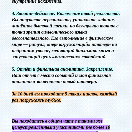
внутренние искажения.
‎4. Задание-действие. Включение новой реальности.
Вы получаете персональное, уникальное задание,
лишённое бытовой логики, но безупречно точное с
точки зрения символического языка
бессознательного. Его выполнение в физическом
мире — ритуал, «перезагружающий» паттерн на
нейронном уровне, меняющий биохимию мозга и
запускающий цепь «магических» совпадений.
‎5. Отчёт и финальная аналитика. Закрепление.
Ваш отчёт с места событий и моя финальная
аналитика закрепляют новый паттерн.
‎За 10 дней вы проходите 5 таких циклов, каждый
раз погружаясь глубже.
Вы находитесь в общем чате с такими же
целеустремлёнными участниками (не более 10