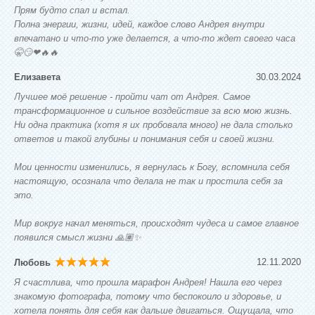
Прям будто спал и встал.
Полна энергии, жизни, идей, каждое слово Андрея внутри
впечатано и что-то уже делается, а что-то ждет своего часа
🤫😏❤🔥🔥
30.03.2024
Елизавета
Лучшее моё решение - пройти чат от Андрея. Самое
трансформационное и сильное воздействие за всю мою жизнь.
Ни одна практика (хотя я их пробовала много) не дала столько
ответов и такой глубины и понимания себя и своей жизни.
Мои ценности изменились, я вернулась к Богу, вспомнила себя
настоящую, осознала что делала не так и простила себя за
это.
Мир вокруг начал меняться, происходят чудеса и самое главное
появился смысл жизни 🙏🏽✨
12.11.2020
Любовь
Я счастлива, что прошла марафон Андрея! Нашла его через
знакомую фотографа, потому что беспокоило и здоровье, и
хотела понять для себя как дальше двигаться. Ощущала, что