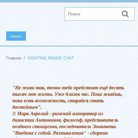
меню
ГЛАВНАЯ
Главная
/
SIGHTING RANGE CHAT
ПОДРОБНЕЕ ОБО МНЕ
СТОИМОСТЬ ПРИЁМА
"Не живи так, точно тебе предстоит ещё десять
С ЧЕМ Я РАБОТАЮ
тысяч лет жизни. Уже близок час. Пока живёшь,
пока есть возможность, старайся стать
ТЕХНИКИ И АВТОРСКИЕ ПРОЕКТЫ
достойным".
© Марк Аврелий - римский император из
SIGHTING RANGE CHAT
династии Антонинов, философ, представитель
позднего стоицизма, последователь Эпиктета.
ПРАВИЛА ДЛЯ ЗАПИСИ НА ПРИЁМ
"Наедине с собой. Размышления" - сборник